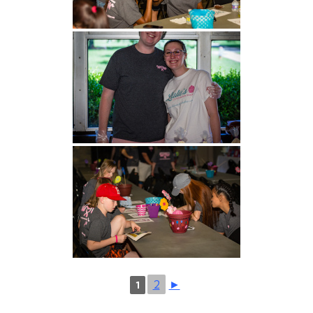
2
►
1